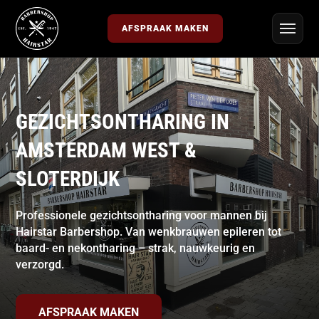
AFSPRAAK MAKEN
GEZICHTSONTHARING IN
AMSTERDAM WEST &
SLOTERDIJK
Professionele gezichtsontharing voor mannen bij
Hairstar Barbershop. Van wenkbrauwen epileren tot
baard- en nekontharing – strak, nauwkeurig en
verzorgd.
AFSPRAAK MAKEN